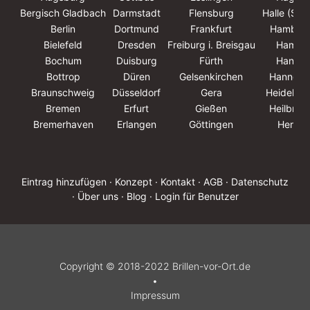
Bergisch Gladbach
Darmstadt
Flensburg
Halle (Saa
Berlin
Dortmund
Frankfurt
Hambur
Bielefeld
Dresden
Freiburg i. Breisgau
Hamm
Bochum
Duisburg
Fürth
Hanau
Bottrop
Düren
Gelsenkirchen
Hannove
Braunschweig
Düsseldorf
Gera
Heidelbe
Bremen
Erfurt
Gießen
Heilbron
Bremerhaven
Erlangen
Göttingen
Herne
Eintrag hinzufügen
· Konzept
· Kontakt
· AGB
· Datenschutz
· Über uns
· Blog
· Login für Benutzer
Copyright © 2018-2022 Brillen-vor-Ort.de
•
Impressum