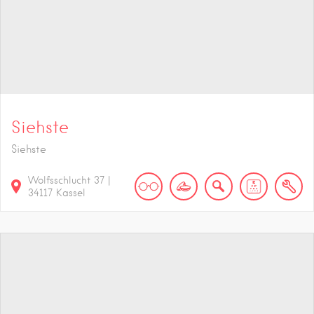
Siehste
Siehste
Wolfsschlucht
37
|
34117
Kassel