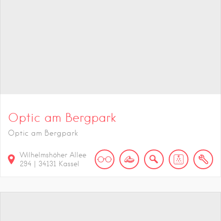
Optic am Bergpark
Optic am Bergpark
Wilhelmshöher Allee
294
|
34131
Kassel