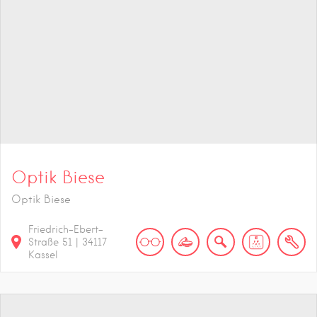
Optik Biese
Optik Biese
Friedrich-Ebert-
Straße
51
|
34117
Kassel