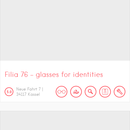
Filia 76 – glasses for identities
Neue Fahrt
7
|
5.0
34117
Kassel