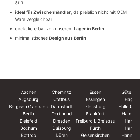
Stift
ideal für Zwischenhändler
, da preislich nicht mit OEM-
Ware vergleichbar
direkt lieferbar von unserem
Lager in Berlin
minimalistisches
Design aus Berlin
Aachen
Chemnitz
Essen
Güterslo
Augsburg
Cottbus
Esslingen
Hagen
Bergisch Gladbach
Darmstadt
Flensburg
Halle (Saa
Berlin
Dortmund
Frankfurt
Hambur
Bielefeld
Dresden
Freiburg i. Breisgau
Hamm
Bochum
Duisburg
Fürth
Hanau
Bottrop
Düren
Gelsenkirchen
Hannove