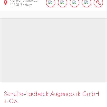
Riemker Straße
13
|
44809
Bochum
Schulte-Ladbeck Augenoptik GmbH
+ Co.