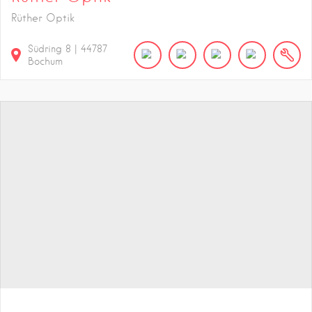
Rüther Optik
Südring
8
|
44787
Bochum