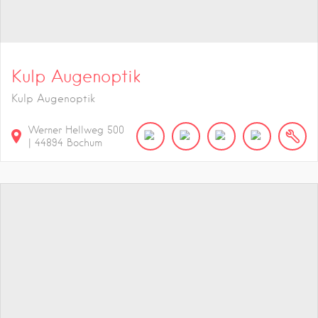
Kulp Augenoptik
Kulp Augenoptik
Werner Hellweg
500
|
44894
Bochum