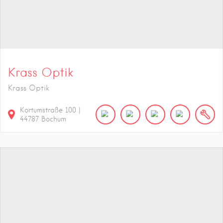
Krass Optik
Krass Optik
Kortumstraße
100
|
44787
Bochum