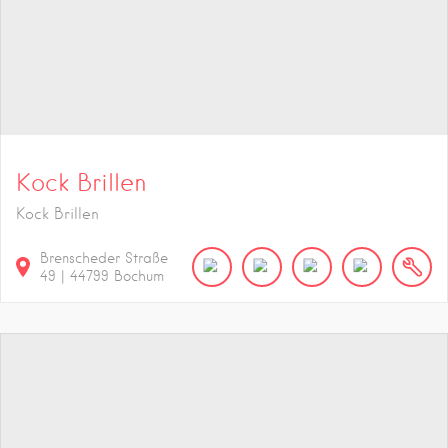
Kock Brillen
Kock Brillen
Brenscheder Straße
49
|
44799
Bochum