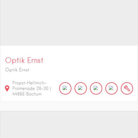
Optik Ernst
Optik Ernst
Propst-Hellmich-
Promenade
28-30
|
44866
Bochum