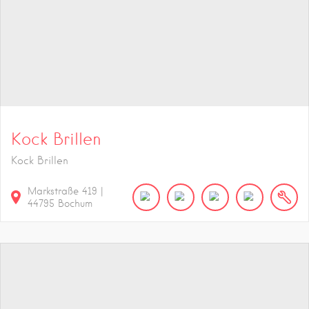
Kock Brillen
Kock Brillen
Markstraße
419
|
44795
Bochum