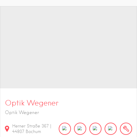
Optik Wegener
Optik Wegener
Herner Straße
367
|
44807
Bochum