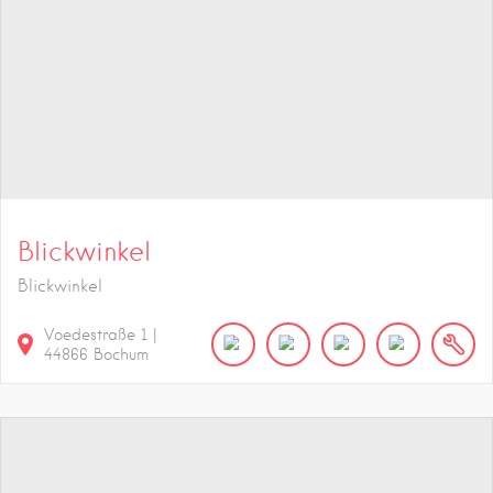
Blickwinkel
Blickwinkel
Voedestraße
1
|
44866
Bochum