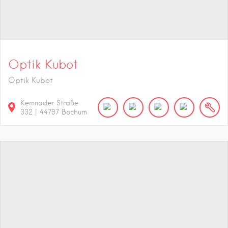
Optik Kubot
Optik Kubot
Kemnader Straße
332
|
44797
Bochum