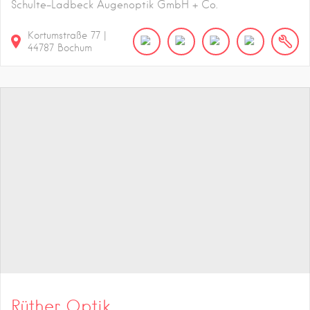
Schulte-Ladbeck Augenoptik GmbH + Co.
Kortumstraße
77
|
44787
Bochum
Rüther Optik