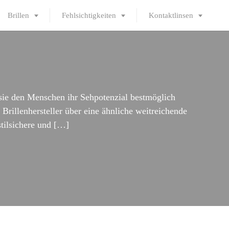
Brillen
Fehlsichtigkeiten
Kontaktlinsen
 sie den Menschen ihr Sehpotenzial bestmöglich
rillenhersteller über eine ähnliche weitreichende
stilsichere und […]