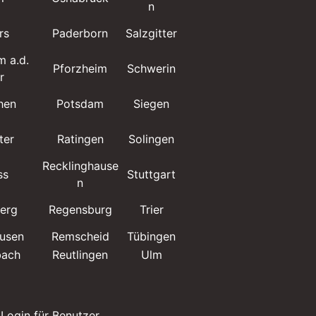
n
rs
Paderborn
Salzgitter
Witten
m a.d.
Pforzheim
Schwerin
Wolfsburg
r
hen
Potsdam
Siegen
Worms
ter
Ratingen
Solingen
Wuppertal
Recklinghause
ss
Stuttgart
Würzburg
n
erg
Regensburg
Trier
Zwickau
usen
Remscheid
Tübingen
bach
Reutlingen
Ulm
 Login für Benutzer