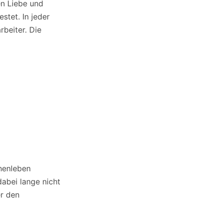
en Liebe und
stet. In jeder
rbeiter. Die
henleben
dabei lange nicht
er den