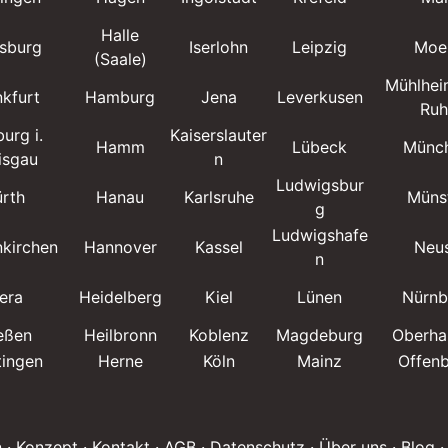
Halle
nsburg
Iserlohn
Leipzig
Moe
(Saale)
Mühlhei
nkfurt
Hamburg
Jena
Leverkusen
Ruh
burg i.
Kaiserslauter
Hamm
Lübeck
Münc
isgau
n
Ludwigsbur
ürth
Hanau
Karlsruhe
Müns
g
Ludwigshafe
nkirchen
Hannover
Kassel
Neu
n
era
Heidelberg
Kiel
Lünen
Nürnb
eßen
Heilbronn
Koblenz
Magdeburg
Oberha
tingen
Herne
Köln
Mainz
Offen
n
· Konzept
· Kontakt
· AGB
· Datenschutz
· Über uns
· Blog
·