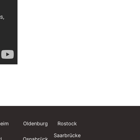
Villingen-
eim
Oldenburg
Rostock
Schwenningen
Saarbrücke
l
Osnabrück
Wiesbaden