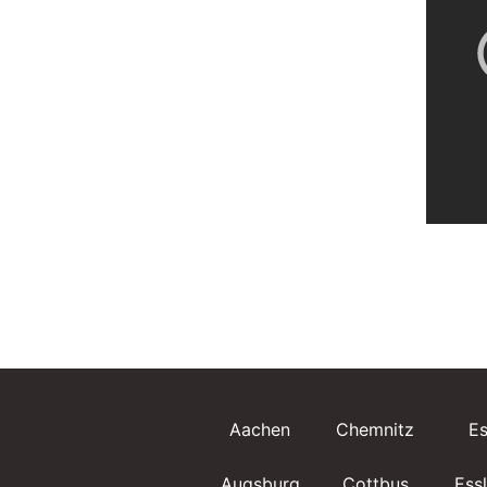
Aachen
Chemnitz
E
Augsburg
Cottbus
Ess