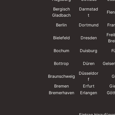
Bergisch
Darmstad
Fle
Gladbach
t
Berlin
Dortmund
Fra
Frei
Bielefeld
Dresden
Bre
Bochum
Duisburg
F
Bottrop
Düren
Gelse
Düsseldor
Braunschweig
G
f
Bremen
Erfurt
Gi
Bremerhaven
Erlangen
Göt
Eintrag hinzufüge