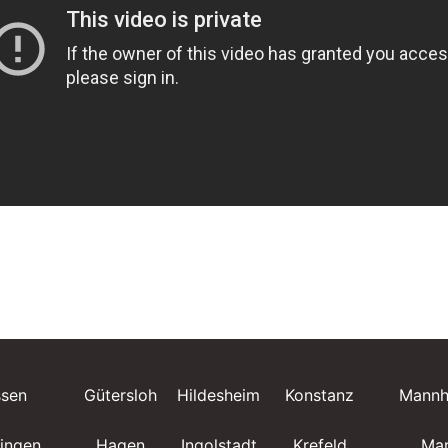
ssen
Gütersloh
Hildesheim
Konstanz
Mannh
lingen
Hagen
Ingolstadt
Krefeld
Mar