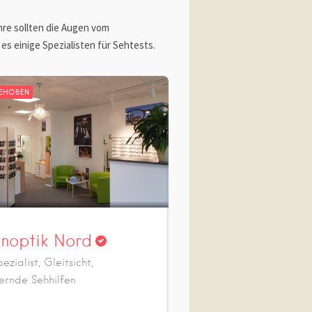
ahre sollten die Augen vom
s einige Spezialisten für Sehtests.
EHOBEN
noptik Nord
ezialist, Gleitsicht,
ernde Sehhilfen