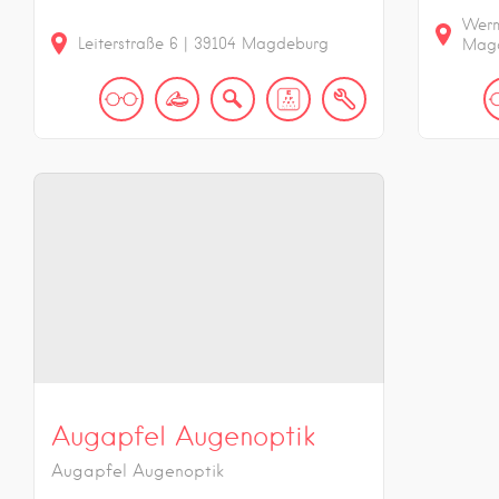
Wern
Leiterstraße
6
|
39104
Magdeburg
Mag
Augapfel Augenoptik
Augapfel Augenoptik