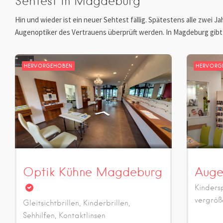
Sehtest in Magdeburg
Hin und wieder ist ein neuer Sehtest fällig. Spätestens alle zwei J
Augenoptiker des Vertrauens überprüft werden. In Magdeburg gibt e
HERVORGEHOBEN
HERVORG
Optik Kühne Magdeburg
Auge
Kindersp
vergröß
Gleitsichtbrillen, Kinderbrillen,
Sehhilfen, Kontaktlinsen