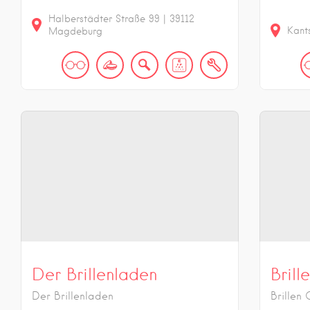
Halberstädter Straße
99
|
39112
Kant
Magdeburg
Der Brillenladen
Bril
Der Brillenladen
Brillen