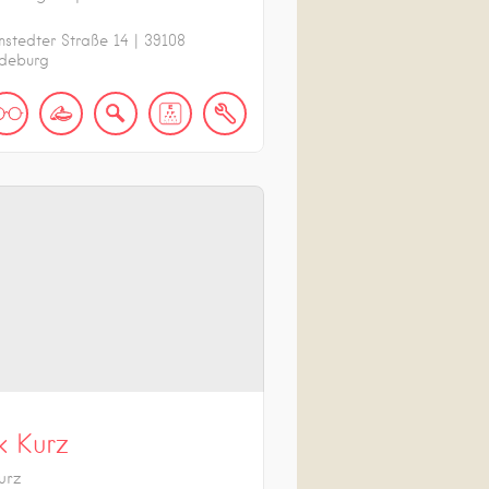
nstedter Straße
14
|
39108
deburg
k Kurz
urz