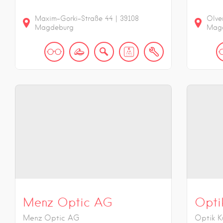
Maxim-Gorki-Straße
44
|
39108
Olve
Magdeburg
Mag
Menz Optic AG
Opti
Menz Optic AG
Optik K