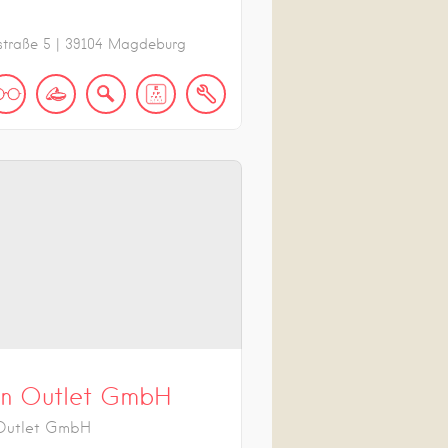
straße
5
|
39104
Magdeburg
len Outlet GmbH
 Outlet GmbH