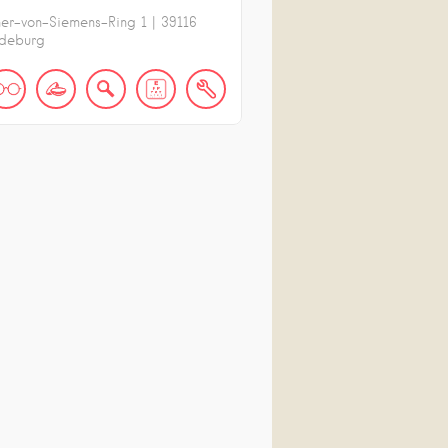
er-von-Siemens-Ring
1
|
39116
deburg