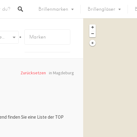
Brillenmarken
Brillengläser
B
+
−
e…
Zurücksetzen
in Magdeburg
end finden Sie eine Liste der TOP