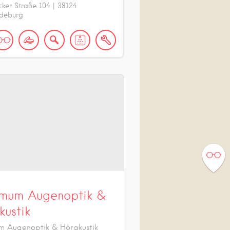
cker Straße
104
|
39124
deburg
mum Augenoptik &
kustik
 Augenoptik & Hörakustik