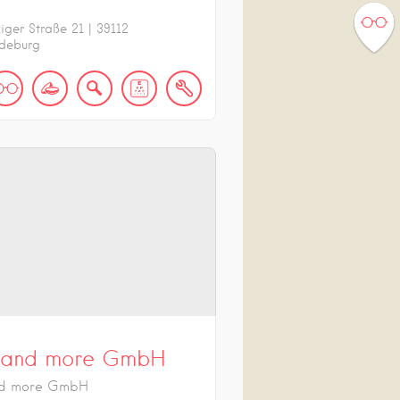
ziger Straße
21
|
39112
deburg
 and more GmbH
nd more GmbH