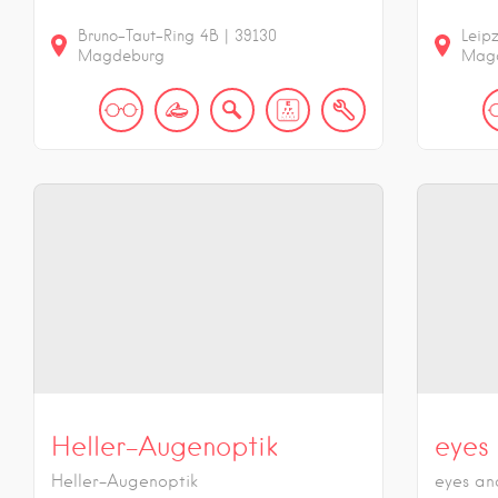
Bruno-Taut-Ring
4B
|
39130
Leip
Magdeburg
Mag
Heller-Augenoptik
eyes
Heller-Augenoptik
eyes a