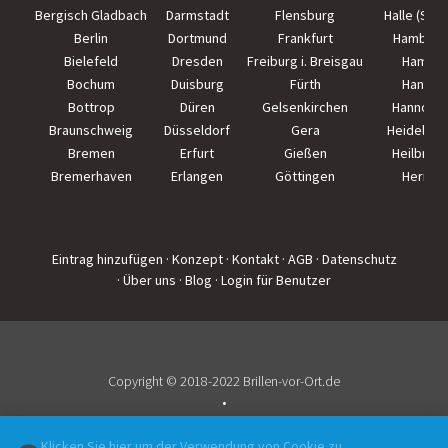
Bergisch Gladbach
Darmstadt
Flensburg
Halle (Saal
Berlin
Dortmund
Frankfurt
Hamburg
Bielefeld
Dresden
Freiburg i. Breisgau
Hamm
Bochum
Duisburg
Fürth
Hanau
Bottrop
Düren
Gelsenkirchen
Hannove
Braunschweig
Düsseldorf
Gera
Heidelber
Bremen
Erfurt
Gießen
Heilbron
Bremerhaven
Erlangen
Göttingen
Herne
Eintrag hinzufügen
· Konzept
· Kontakt
· AGB
· Datenschutz
· Über uns
· Blog
· Login für Benutzer
Copyright © 2018-2022 Brillen-vor-Ort.de
•
Impressum
Klicken Sie hier um der Verwendung von Cookie zu