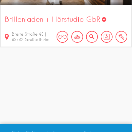
Brillenladen + Hörstudio GbR
Breite Straße
43
|
63762
Großostheim