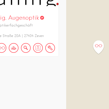
ig. Augenoptik
tikerfachgeschäft
e Straße
20A
|
27404
Zeven