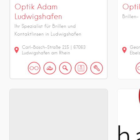
Optik Adam
Opti
Ludwigshafen
Brillen-
Ihr Spezialist für Brillen und
Kontaktlinsen in Ludwigshafen
Carl-Bosch-Straße
215
|
67063
Geor
Ludwigshafen am Rhein
Ebel