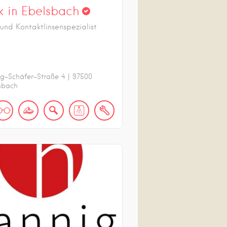
k in Ebelsbach
 und Kontaktlinsenspezialist
g-Schäfer-Straße
4
|
97500
sbach