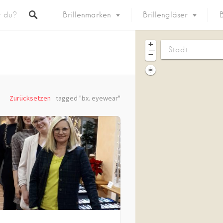
Brillenmarken
Brillengläser
B
+
−
Zurücksetzen
tagged "bx. eyewear"