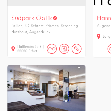
Südpark Optik
Hann
Brillen, 3D Sehtest, Prismen, Screening
Augenop
Netzhaut, Augendruck
Lang
Häßlerstraße
6
|
99096
Erfurt