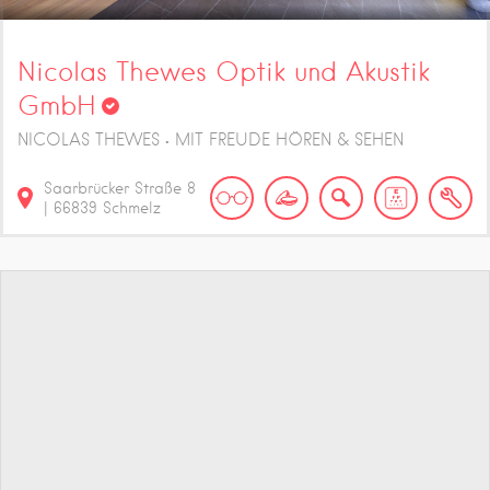
Nicolas Thewes Optik und Akustik
GmbH
NICOLAS THEWES • MIT FREUDE HÖREN & SEHEN
Saarbrücker Straße
8
|
66839
Schmelz