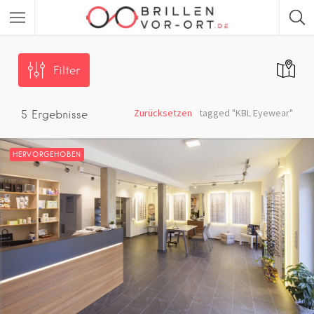
Filter
Zurücksetzen
tagged "KBL Eyewear"
5
Ergebnisse
HERVORGEHOBEN