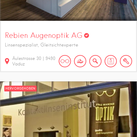
Rebien Augenoptik AG
Linsenspezialist, Gleitsichtexperte
Äulestrasse
30
|
9490
Vaduz
HERVORGEHOBEN