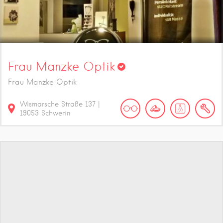
Frau Manzke Optik
Frau Manzke Optik
Wismarsche Straße
137
|
19053
Schwerin