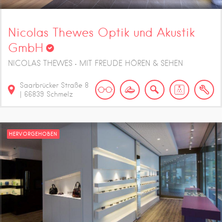
Nicolas Thewes Optik und Akustik
GmbH
NICOLAS THEWES • MIT FREUDE HÖREN & SEHEN
Saarbrücker Straße
8
|
66839
Schmelz
HERVORGEHOBEN