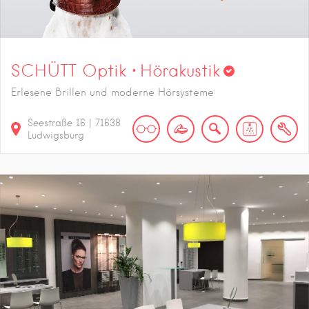
SCHÜTT Optik · Hörakustik
Erlesene Brillen und moderne Hörsysteme
Seestraße
16
|
71638
Ludwigsburg