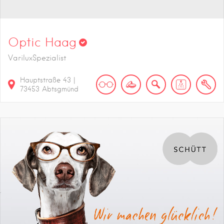
Optic Haag
VariluxSpezialist
Hauptstraße
43
|
73453
Abtsgmünd