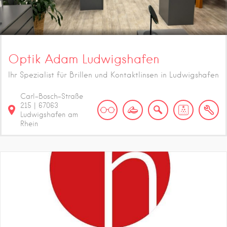
Optik Adam Ludwigshafen
Ihr Spezialist für Brillen und Kontaktlinsen in Ludwigshafen
Carl-Bosch-Straße
215
|
67063
Ludwigshafen am
Rhein