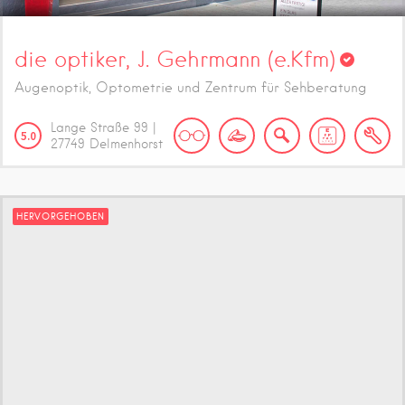
die optiker, J. Gehrmann (e.Kfm)
Augenoptik, Optometrie und Zentrum für Sehberatung
Lange Straße
99
|
5.0
27749
Delmenhorst
HERVORGEHOBEN