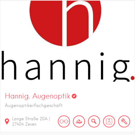
Hannig. Augenoptik
Augenoptikerfachgeschäft
Lange Straße
20A
|
27404
Zeven