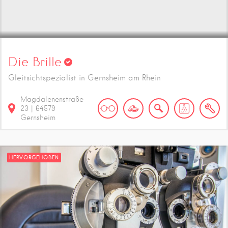
Die Brille
Gleitsichtspezialist in Gernsheim am Rhein
Magdalenenstraße
23
|
64579
Gernsheim
HERVORGEHOBEN