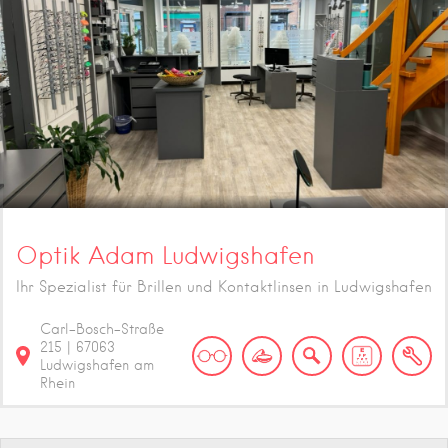
Optik Adam Ludwigshafen
Ihr Spezialist für Brillen und Kontaktlinsen in Ludwigshafen
Carl-Bosch-Straße
215
|
67063
Ludwigshafen am
Rhein