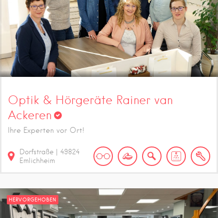
Optik & Hörgeräte Rainer van
Ackeren
Ihre Experten vor Ort!
Dorfstraße
|
49824
Emlichheim
HERVORGEHOBEN