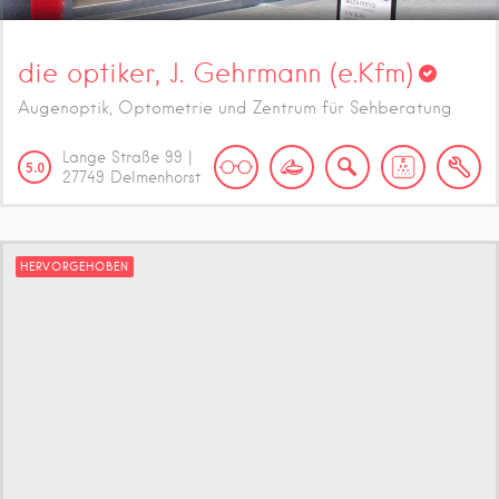
die optiker, J. Gehrmann (e.Kfm)
Augenoptik, Optometrie und Zentrum für Sehberatung
Lange Straße
99
|
5.0
27749
Delmenhorst
HERVORGEHOBEN