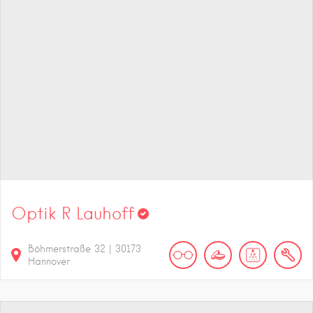
Optik R Lauhoff
Böhmerstraße
32
|
30173
Hannover