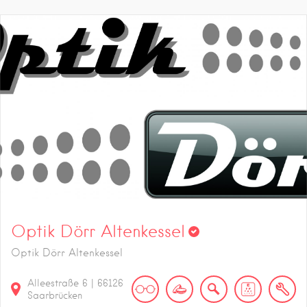
Optik Dörr Altenkessel
Optik Dörr Altenkessel
Alleestraße
6
|
66126
Saarbrücken