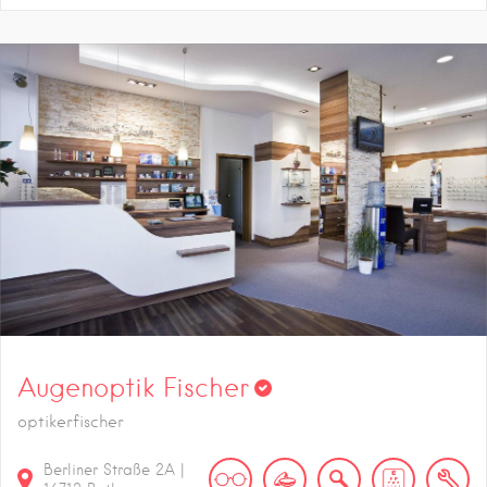
Augenoptik Fischer
optikerfischer
Berliner Straße
2A
|