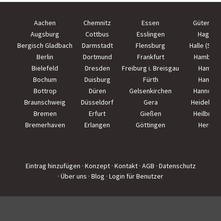
Aachen
Chemnitz
Essen
Güterslo
Augsburg
Cottbus
Esslingen
Hagen
Bergisch Gladbach
Darmstadt
Flensburg
Halle (Saal
Berlin
Dortmund
Frankfurt
Hamburg
Bielefeld
Dresden
Freiburg i. Breisgau
Hamm
Bochum
Duisburg
Fürth
Hanau
Bottrop
Düren
Gelsenkirchen
Hannove
Braunschweig
Düsseldorf
Gera
Heidelber
Bremen
Erfurt
Gießen
Heilbron
Bremerhaven
Erlangen
Göttingen
Herne
Eintrag hinzufügen
· Konzept
· Kontakt
· AGB
· Datenschutz
· Über uns
· Blog
· Login für Benutzer