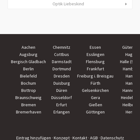
Optik Liebeskind
Aachen
Chemnitz
Essen
Güterslo
Augsburg
Cottbus
Esslingen
Hagen
Bergisch Gladbach
Darmstadt
Flensburg
Halle (Saal
Berlin
Dortmund
Frankfurt
Hamburg
Bielefeld
Dresden
Freiburg i. Breisgau
Hamm
Bochum
Duisburg
Fürth
Hanau
Bottrop
Düren
Gelsenkirchen
Hannove
Braunschweig
Düsseldorf
Gera
Heidelber
Bremen
Erfurt
Gießen
Heilbron
Bremerhaven
Erlangen
Göttingen
Herne
Eintrag hinzufügen
· Konzept
· Kontakt
· AGB
· Datenschutz