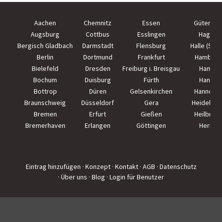
Aachen
Chemnitz
Essen
Güterslo
Augsburg
Cottbus
Esslingen
Hagen
Bergisch Gladbach
Darmstadt
Flensburg
Halle (Saal
Berlin
Dortmund
Frankfurt
Hamburg
Bielefeld
Dresden
Freiburg i. Breisgau
Hamm
Bochum
Duisburg
Fürth
Hanau
Bottrop
Düren
Gelsenkirchen
Hannove
Braunschweig
Düsseldorf
Gera
Heidelber
Bremen
Erfurt
Gießen
Heilbron
Bremerhaven
Erlangen
Göttingen
Herne
Eintrag hinzufügen
· Konzept
· Kontakt
· AGB
· Datenschutz
· Über uns
· Blog
· Login für Benutzer