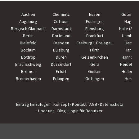
Aachen
Chemnitz
Essen
Güterslo
Augsburg
Cottbus
Esslingen
Hagen
Bergisch Gladbach
Darmstadt
Flensburg
Halle (Saal
Berlin
Dortmund
Frankfurt
Hamburg
Bielefeld
Dresden
Freiburg i. Breisgau
Hamm
Bochum
Duisburg
Fürth
Hanau
Bottrop
Düren
Gelsenkirchen
Hannove
Braunschweig
Düsseldorf
Gera
Heidelber
Bremen
Erfurt
Gießen
Heilbron
Bremerhaven
Erlangen
Göttingen
Herne
Eintrag hinzufügen
· Konzept
· Kontakt
· AGB
· Datenschutz
· Über uns
· Blog
· Login für Benutzer