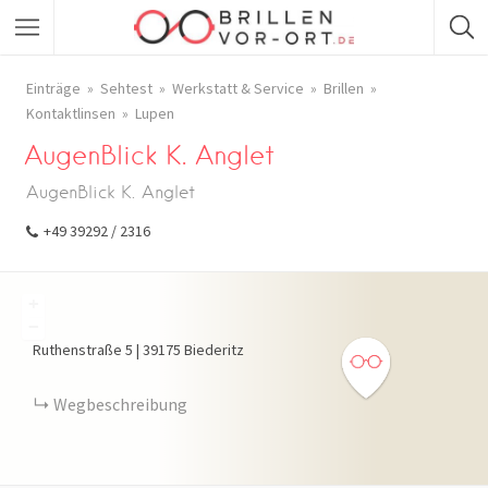
Einträge
Sehtest
Werkstatt & Service
Brillen
Kontaktlinsen
Lupen
AugenBlick K. Anglet
AugenBlick K. Anglet
+49 39292 / 2316
+
−
Ruthenstraße
5
|
39175
Biederitz
Wegbeschreibung