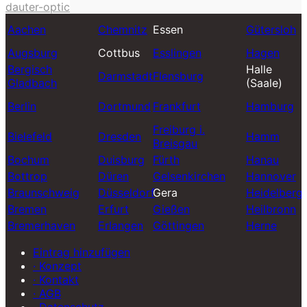
dauter-optic
Aachen
Chemnitz
Essen
Gütersloh
Augsburg
Cottbus
Esslingen
Hagen
Bergisch
Halle
Darmstadt
Flensburg
Gladbach
(Saale)
Berlin
Dortmund
Frankfurt
Hamburg
Freiburg i.
Bielefeld
Dresden
Hamm
Breisgau
Bochum
Duisburg
Fürth
Hanau
Bottrop
Düren
Gelsenkirchen
Hannover
Braunschweig
Düsseldorf
Gera
Heidelberg
Bremen
Erfurt
Gießen
Heilbronn
Bremerhaven
Erlangen
Göttingen
Herne
Eintrag hinzufügen
· Konzept
· Kontakt
· AGB