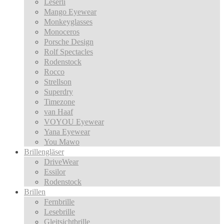
Leserli
Mango Eyewear
Monkeyglasses
Monoceros
Porsche Design
Rolf Spectacles
Rodenstock
Rocco
Strellson
Superdry
Timezone
van Haaf
VOYOU Eyewear
Yana Eyewear
You Mawo
Brillengläser
DriveWear
Essilor
Rodenstock
Brillen
Fernbrille
Lesebrille
Gleitsichtbrille