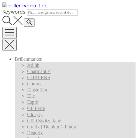
Skip
to
Keywords
content
Brillenmarken
Ad lib
Charmant Z
COBLENS
Comma
Einstoffen
Elle
Esprit
GF Ferre
Gloryfy
Götti Switzerland
Grafix | Titanium’s Finest
Headrix