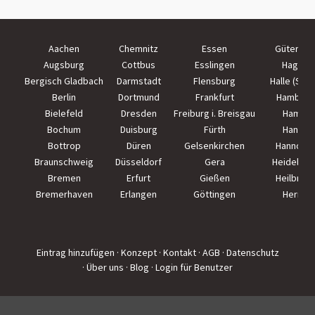
Aachen
Chemnitz
Essen
Güterslo
Augsburg
Cottbus
Esslingen
Hagen
Bergisch Gladbach
Darmstadt
Flensburg
Halle (Saal
Berlin
Dortmund
Frankfurt
Hamburg
Bielefeld
Dresden
Freiburg i. Breisgau
Hamm
Bochum
Duisburg
Fürth
Hanau
Bottrop
Düren
Gelsenkirchen
Hannove
Braunschweig
Düsseldorf
Gera
Heidelber
Bremen
Erfurt
Gießen
Heilbron
Bremerhaven
Erlangen
Göttingen
Herne
Eintrag hinzufügen
· Konzept
· Kontakt
· AGB
· Datenschutz
· Über uns
· Blog
· Login für Benutzer