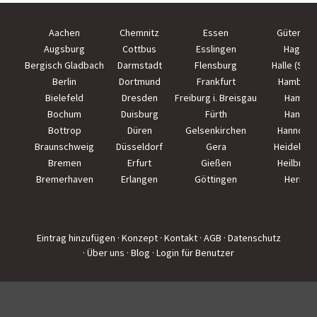
Aachen
Chemnitz
Essen
Güterslo
Augsburg
Cottbus
Esslingen
Hagen
Bergisch Gladbach
Darmstadt
Flensburg
Halle (Saal
Berlin
Dortmund
Frankfurt
Hamburg
Bielefeld
Dresden
Freiburg i. Breisgau
Hamm
Bochum
Duisburg
Fürth
Hanau
Bottrop
Düren
Gelsenkirchen
Hannove
Braunschweig
Düsseldorf
Gera
Heidelber
Bremen
Erfurt
Gießen
Heilbron
Bremerhaven
Erlangen
Göttingen
Herne
Eintrag hinzufügen
· Konzept
· Kontakt
· AGB
· Datenschutz
· Über uns
· Blog
· Login für Benutzer