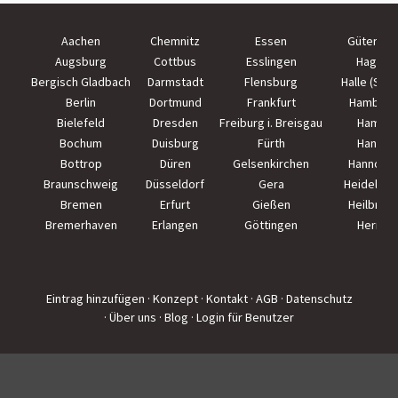
Aachen
Chemnitz
Essen
Güterslo
Augsburg
Cottbus
Esslingen
Hagen
Bergisch Gladbach
Darmstadt
Flensburg
Halle (Saal
Berlin
Dortmund
Frankfurt
Hamburg
Bielefeld
Dresden
Freiburg i. Breisgau
Hamm
Bochum
Duisburg
Fürth
Hanau
Bottrop
Düren
Gelsenkirchen
Hannove
Braunschweig
Düsseldorf
Gera
Heidelber
Bremen
Erfurt
Gießen
Heilbron
Bremerhaven
Erlangen
Göttingen
Herne
Eintrag hinzufügen
· Konzept
· Kontakt
· AGB
· Datenschutz
· Über uns
· Blog
· Login für Benutzer