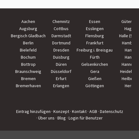
Aachen
Chemnitz
Essen
Güterslo
Augsburg
Cottbus
Esslingen
Hagen
Bergisch Gladbach
Darmstadt
Flensburg
Halle (Saal
Berlin
Dortmund
Frankfurt
Hamburg
Bielefeld
Dresden
Freiburg i. Breisgau
Hamm
Bochum
Duisburg
Fürth
Hanau
Bottrop
Düren
Gelsenkirchen
Hannove
Braunschweig
Düsseldorf
Gera
Heidelber
Bremen
Erfurt
Gießen
Heilbron
Bremerhaven
Erlangen
Göttingen
Herne
Eintrag hinzufügen
· Konzept
· Kontakt
· AGB
· Datenschutz
· Über uns
· Blog
· Login für Benutzer