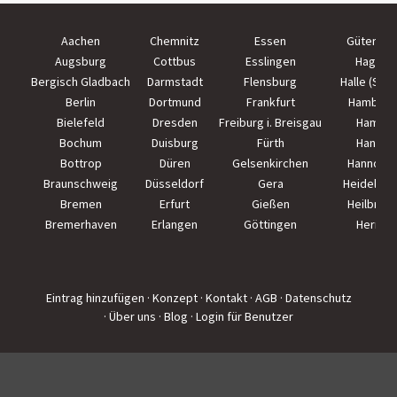
Aachen
Chemnitz
Essen
Güterslo
Augsburg
Cottbus
Esslingen
Hagen
Bergisch Gladbach
Darmstadt
Flensburg
Halle (Saal
Berlin
Dortmund
Frankfurt
Hamburg
Bielefeld
Dresden
Freiburg i. Breisgau
Hamm
Bochum
Duisburg
Fürth
Hanau
Bottrop
Düren
Gelsenkirchen
Hannove
Braunschweig
Düsseldorf
Gera
Heidelber
Bremen
Erfurt
Gießen
Heilbron
Bremerhaven
Erlangen
Göttingen
Herne
Eintrag hinzufügen
· Konzept
· Kontakt
· AGB
· Datenschutz
· Über uns
· Blog
· Login für Benutzer