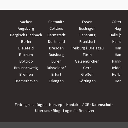
Aachen
Chemnitz
Essen
Güterslo
Augsburg
Cottbus
Esslingen
Hagen
Bergisch Gladbach
Darmstadt
Flensburg
Halle (Saal
Berlin
Dortmund
Frankfurt
Hamburg
Bielefeld
Dresden
Freiburg i. Breisgau
Hamm
Bochum
Duisburg
Fürth
Hanau
Bottrop
Düren
Gelsenkirchen
Hannove
Braunschweig
Düsseldorf
Gera
Heidelber
Bremen
Erfurt
Gießen
Heilbron
Bremerhaven
Erlangen
Göttingen
Herne
Eintrag hinzufügen
· Konzept
· Kontakt
· AGB
· Datenschutz
· Über uns
· Blog
· Login für Benutzer