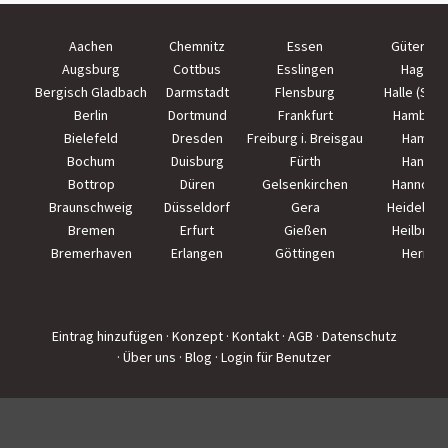
Aachen
Chemnitz
Essen
Güterslo
Augsburg
Cottbus
Esslingen
Hagen
Bergisch Gladbach
Darmstadt
Flensburg
Halle (Saal
Berlin
Dortmund
Frankfurt
Hamburg
Bielefeld
Dresden
Freiburg i. Breisgau
Hamm
Bochum
Duisburg
Fürth
Hanau
Bottrop
Düren
Gelsenkirchen
Hannove
Braunschweig
Düsseldorf
Gera
Heidelber
Bremen
Erfurt
Gießen
Heilbron
Bremerhaven
Erlangen
Göttingen
Herne
Eintrag hinzufügen
· Konzept
· Kontakt
· AGB
· Datenschutz
· Über uns
· Blog
· Login für Benutzer