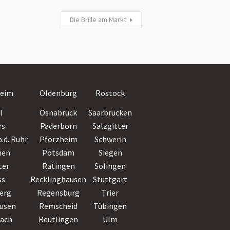
Die Brille am Markt
Villingen-
eim
Oldenburg
Rostock
Schwenningen
l
Osnabrück
Saarbrücken
Wiesbaden
rs
Paderborn
Salzgitter
Witten
.d. Ruhr
Pforzheim
Schwerin
Wolfsburg
hen
Potsdam
Siegen
Worms
ter
Ratingen
Solingen
Wuppertal
ss
Recklinghausen
Stuttgart
Würzburg
erg
Regensburg
Trier
Zwickau
usen
Remscheid
Tübingen
bach
Reutlingen
Ulm