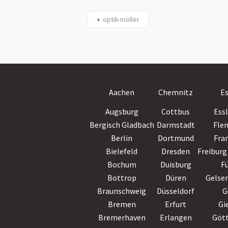
optik-möller
Aachen
Chemnitz
E
Augsburg
Cottbus
Ess
Bergisch Gladbach
Darmstadt
Fle
Berlin
Dortmund
Fra
Bielefeld
Dresden
Freiburg 
Bochum
Duisburg
F
Bottrop
Düren
Gelse
Braunschweig
Düsseldorf
G
Bremen
Erfurt
Gi
Bremerhaven
Erlangen
Göt