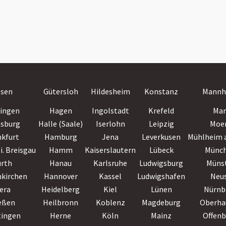
ssen
Gütersloh
Hildesheim
Konstanz
Mannh
lingen
Hagen
Ingolstadt
Krefeld
Mar
nsburg
Halle (Saale)
Iserlohn
Leipzig
Moe
nkfurt
Hamburg
Jena
Leverkusen
Mühlheim a
i. Breisgau
Hamm
Kaiserslautern
Lübeck
Münc
ürth
Hanau
Karlsruhe
Ludwigsburg
Müns
nkirchen
Hannover
Kassel
Ludwigshafen
Neu
era
Heidelberg
Kiel
Lünen
Nürnb
eßen
Heilbronn
Koblenz
Magdeburg
Oberha
tingen
Herne
Köln
Mainz
Offen