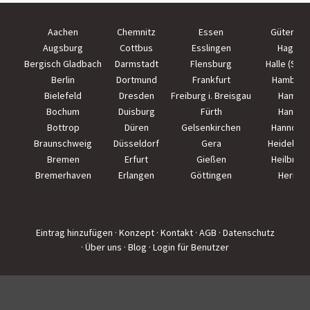
Aachen
Chemnitz
Essen
Güterslo
Augsburg
Cottbus
Esslingen
Hagen
Bergisch Gladbach
Darmstadt
Flensburg
Halle (Saal
Berlin
Dortmund
Frankfurt
Hamburg
Bielefeld
Dresden
Freiburg i. Breisgau
Hamm
Bochum
Duisburg
Fürth
Hanau
Bottrop
Düren
Gelsenkirchen
Hannove
Braunschweig
Düsseldorf
Gera
Heidelber
Bremen
Erfurt
Gießen
Heilbron
Bremerhaven
Erlangen
Göttingen
Herne
Eintrag hinzufügen
· Konzept
· Kontakt
· AGB
· Datenschutz
· Über uns
· Blog
· Login für Benutzer