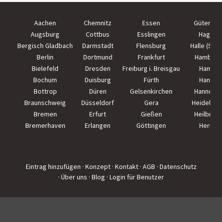
Aachen
Chemnitz
Essen
Güterslo
Augsburg
Cottbus
Esslingen
Hagen
Bergisch Gladbach
Darmstadt
Flensburg
Halle (Saal
Berlin
Dortmund
Frankfurt
Hamburg
Bielefeld
Dresden
Freiburg i. Breisgau
Hamm
Bochum
Duisburg
Fürth
Hanau
Bottrop
Düren
Gelsenkirchen
Hannove
Braunschweig
Düsseldorf
Gera
Heidelber
Bremen
Erfurt
Gießen
Heilbron
Bremerhaven
Erlangen
Göttingen
Herne
Eintrag hinzufügen
· Konzept
· Kontakt
· AGB
· Datenschutz
· Über uns
· Blog
· Login für Benutzer