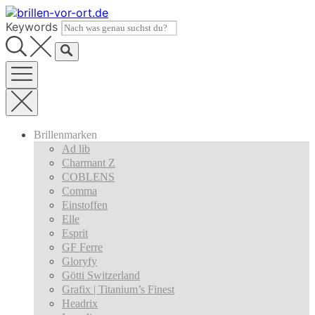
Skip
to
Keywords
content
Brillenmarken
Ad lib
Charmant Z
COBLENS
Comma
Einstoffen
Elle
Esprit
GF Ferre
Gloryfy
Götti Switzerland
Grafix | Titanium’s Finest
Headrix