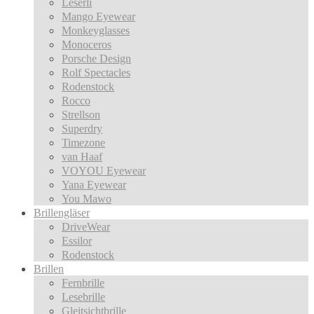
Leserli
Mango Eyewear
Monkeyglasses
Monoceros
Porsche Design
Rolf Spectacles
Rodenstock
Rocco
Strellson
Superdry
Timezone
van Haaf
VOYOU Eyewear
Yana Eyewear
You Mawo
Brillengläser
DriveWear
Essilor
Rodenstock
Brillen
Fernbrille
Lesebrille
Gleitsichtbrille