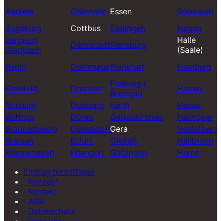
Aachen
Chemnitz
Essen
Gütersloh
Augsburg
Cottbus
Esslingen
Hagen
Bergisch
Halle
Darmstadt
Flensburg
Gladbach
(Saale)
Berlin
Dortmund
Frankfurt
Hamburg
Freiburg i.
Bielefeld
Dresden
Hamm
Breisgau
Bochum
Duisburg
Fürth
Hanau
Bottrop
Düren
Gelsenkirchen
Hannover
Braunschweig
Düsseldorf
Gera
Heidelberg
Bremen
Erfurt
Gießen
Heilbronn
Bremerhaven
Erlangen
Göttingen
Herne
Eintrag hinzufügen
· Konzept
· Kontakt
· AGB
· Datenschutz