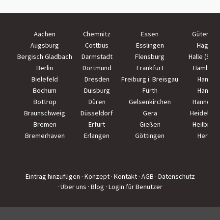
Aachen
Chemnitz
Essen
Güterslo
Augsburg
Cottbus
Esslingen
Hagen
Bergisch Gladbach
Darmstadt
Flensburg
Halle (Saal
Berlin
Dortmund
Frankfurt
Hamburg
Bielefeld
Dresden
Freiburg i. Breisgau
Hamm
Bochum
Duisburg
Fürth
Hanau
Bottrop
Düren
Gelsenkirchen
Hannove
Braunschweig
Düsseldorf
Gera
Heidelber
Bremen
Erfurt
Gießen
Heilbron
Bremerhaven
Erlangen
Göttingen
Herne
Eintrag hinzufügen
· Konzept
· Kontakt
· AGB
· Datenschutz
· Über uns
· Blog
· Login für Benutzer