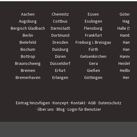
Aachen
Chemnitz
Essen
Güterslo
Augsburg
Cottbus
Esslingen
Hagen
Bergisch Gladbach
Darmstadt
Flensburg
Halle (Saal
Berlin
Dortmund
Frankfurt
Hamburg
Bielefeld
Dresden
Freiburg i. Breisgau
Hamm
Bochum
Duisburg
Fürth
Hanau
Bottrop
Düren
Gelsenkirchen
Hannove
Braunschweig
Düsseldorf
Gera
Heidelber
Bremen
Erfurt
Gießen
Heilbron
Bremerhaven
Erlangen
Göttingen
Herne
Eintrag hinzufügen
· Konzept
· Kontakt
· AGB
· Datenschutz
· Über uns
· Blog
· Login für Benutzer