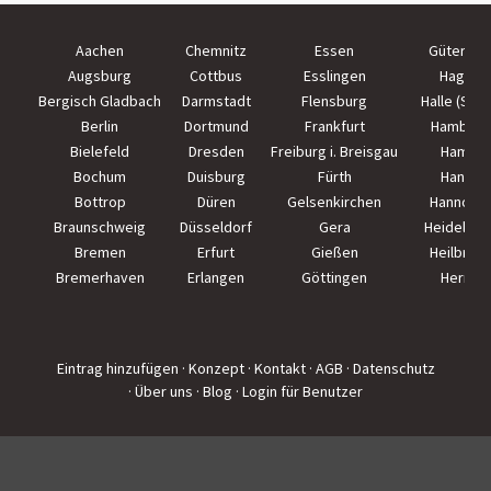
Aachen
Chemnitz
Essen
Güterslo
Augsburg
Cottbus
Esslingen
Hagen
Bergisch Gladbach
Darmstadt
Flensburg
Halle (Saal
Berlin
Dortmund
Frankfurt
Hamburg
Bielefeld
Dresden
Freiburg i. Breisgau
Hamm
Bochum
Duisburg
Fürth
Hanau
Bottrop
Düren
Gelsenkirchen
Hannove
Braunschweig
Düsseldorf
Gera
Heidelber
Bremen
Erfurt
Gießen
Heilbron
Bremerhaven
Erlangen
Göttingen
Herne
Eintrag hinzufügen
· Konzept
· Kontakt
· AGB
· Datenschutz
· Über uns
· Blog
· Login für Benutzer