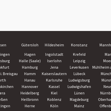
ssen
Gütersloh
Hildesheim
Konstanz
Mannh
lingen
Hagen
Ingolstadt
Krefeld
Mar
nsburg
Halle (Saale)
Iserlohn
Leipzig
Moe
nkfurt
Hamburg
Jena
Leverkusen
Mühlheim a
i. Breisgau
Hamm
Kaiserslautern
Lübeck
Münc
ürth
Hanau
Karlsruhe
Ludwigsburg
Müns
nkirchen
Hannover
Kassel
Ludwigshafen
Neu
era
Heidelberg
Kiel
Lünen
Nürnb
eßen
Heilbronn
Koblenz
Magdeburg
Oberha
tingen
Herne
Köln
Mainz
Offen