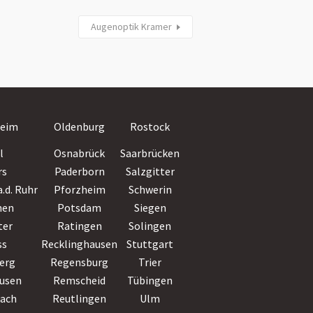
Augenoptik Kramer
Villingen-
eim
Oldenburg
Rostock
Schwenningen
l
Osnabrück
Saarbrücken
Wiesbaden
rs
Paderborn
Salzgitter
Witten
.d. Ruhr
Pforzheim
Schwerin
Wolfsburg
hen
Potsdam
Siegen
Worms
ter
Ratingen
Solingen
Wuppertal
ss
Recklinghausen
Stuttgart
Würzburg
erg
Regensburg
Trier
Zwickau
usen
Remscheid
Tübingen
bach
Reutlingen
Ulm