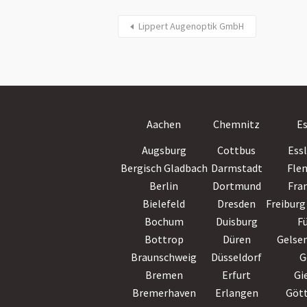
Lippert Augenoptik GmbH
Aachen
Chemnitz
E
Augsburg
Cottbus
Ess
Bergisch Gladbach
Darmstadt
Fle
Berlin
Dortmund
Fra
Bielefeld
Dresden
Freiburg 
Bochum
Duisburg
F
Bottrop
Düren
Gelse
Braunschweig
Düsseldorf
G
Bremen
Erfurt
Gi
Bremerhaven
Erlangen
Göt