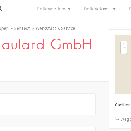
Brillenmarken
Brillengläser
B
upen
Sehtest
Werkstatt & Service
 Kaulard GmbH
+
−
Cäcilie
Wegb