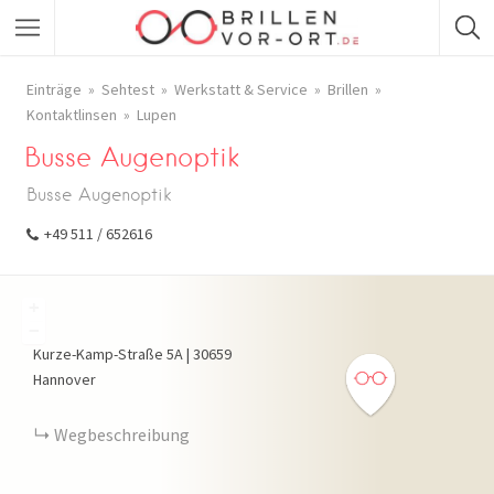
Einträge
Sehtest
Werkstatt & Service
Brillen
Kontaktlinsen
Lupen
Busse Augenoptik
Busse Augenoptik
+49 511 / 652616
+
−
Kurze-Kamp-Straße
5A
|
30659
Hannover
Wegbeschreibung