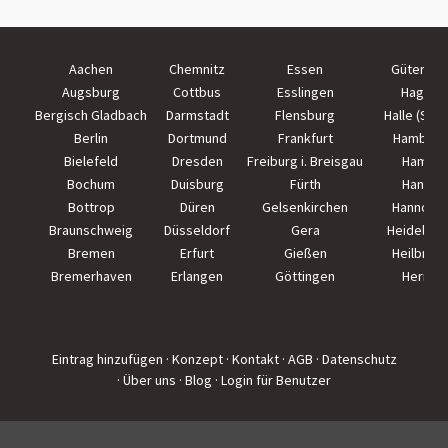
Aachen
Chemnitz
Essen
Güterslo
Augsburg
Cottbus
Esslingen
Hagen
Bergisch Gladbach
Darmstadt
Flensburg
Halle (Saal
Berlin
Dortmund
Frankfurt
Hamburg
Bielefeld
Dresden
Freiburg i. Breisgau
Hamm
Bochum
Duisburg
Fürth
Hanau
Bottrop
Düren
Gelsenkirchen
Hannove
Braunschweig
Düsseldorf
Gera
Heidelber
Bremen
Erfurt
Gießen
Heilbron
Bremerhaven
Erlangen
Göttingen
Herne
Eintrag hinzufügen
· Konzept
· Kontakt
· AGB
· Datenschutz
· Über uns
· Blog
· Login für Benutzer