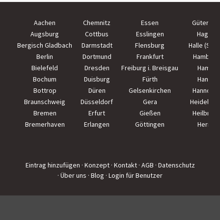
Aachen
Chemnitz
Essen
Güterslo
Augsburg
Cottbus
Esslingen
Hagen
Bergisch Gladbach
Darmstadt
Flensburg
Halle (Saal
Berlin
Dortmund
Frankfurt
Hamburg
Bielefeld
Dresden
Freiburg i. Breisgau
Hamm
Bochum
Duisburg
Fürth
Hanau
Bottrop
Düren
Gelsenkirchen
Hannove
Braunschweig
Düsseldorf
Gera
Heidelber
Bremen
Erfurt
Gießen
Heilbron
Bremerhaven
Erlangen
Göttingen
Herne
Eintrag hinzufügen
· Konzept
· Kontakt
· AGB
· Datenschutz
· Über uns
· Blog
· Login für Benutzer