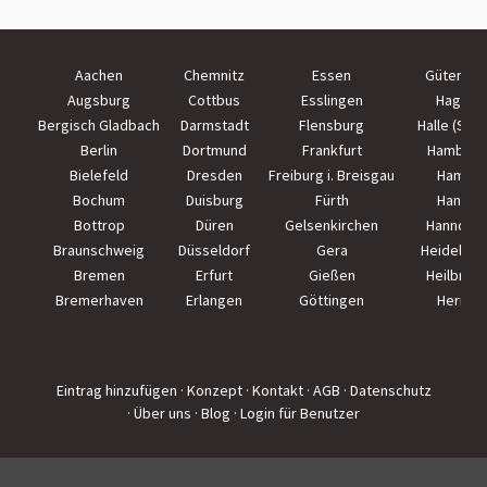
Aachen
Chemnitz
Essen
Güterslo
Augsburg
Cottbus
Esslingen
Hagen
Bergisch Gladbach
Darmstadt
Flensburg
Halle (Saal
Berlin
Dortmund
Frankfurt
Hamburg
Bielefeld
Dresden
Freiburg i. Breisgau
Hamm
Bochum
Duisburg
Fürth
Hanau
Bottrop
Düren
Gelsenkirchen
Hannove
Braunschweig
Düsseldorf
Gera
Heidelber
Bremen
Erfurt
Gießen
Heilbron
Bremerhaven
Erlangen
Göttingen
Herne
Eintrag hinzufügen
· Konzept
· Kontakt
· AGB
· Datenschutz
· Über uns
· Blog
· Login für Benutzer