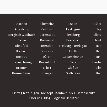
Aachen
Chemnitz
Essen
Güterslo
Augsburg
Cottbus
Esslingen
Hagen
Bergisch Gladbach
Darmstadt
Flensburg
Halle (Saal
Berlin
Dortmund
Frankfurt
Hamburg
Bielefeld
Dresden
Freiburg i. Breisgau
Hamm
Bochum
Duisburg
Fürth
Hanau
Bottrop
Düren
Gelsenkirchen
Hannove
Braunschweig
Düsseldorf
Gera
Heidelber
Bremen
Erfurt
Gießen
Heilbron
Bremerhaven
Erlangen
Göttingen
Herne
Eintrag hinzufügen
· Konzept
· Kontakt
· AGB
· Datenschutz
· Über uns
· Blog
· Login für Benutzer