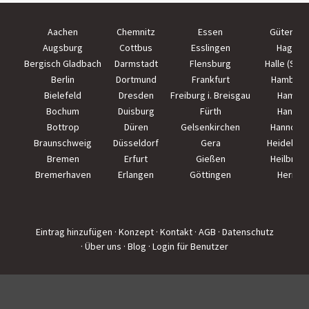
Aachen
Chemnitz
Essen
Güterslo
Augsburg
Cottbus
Esslingen
Hagen
Bergisch Gladbach
Darmstadt
Flensburg
Halle (Saal
Berlin
Dortmund
Frankfurt
Hamburg
Bielefeld
Dresden
Freiburg i. Breisgau
Hamm
Bochum
Duisburg
Fürth
Hanau
Bottrop
Düren
Gelsenkirchen
Hannove
Braunschweig
Düsseldorf
Gera
Heidelber
Bremen
Erfurt
Gießen
Heilbron
Bremerhaven
Erlangen
Göttingen
Herne
Eintrag hinzufügen
· Konzept
· Kontakt
· AGB
· Datenschutz
· Über uns
· Blog
· Login für Benutzer