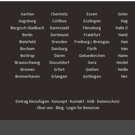
Aachen
Chemnitz
Essen
Güterslo
Augsburg
Cottbus
Esslingen
Hagen
Bergisch Gladbach
Darmstadt
Flensburg
Halle (Saal
Berlin
Dortmund
Frankfurt
Hamburg
Bielefeld
Dresden
Freiburg i. Breisgau
Hamm
Bochum
Duisburg
Fürth
Hanau
Bottrop
Düren
Gelsenkirchen
Hannove
Braunschweig
Düsseldorf
Gera
Heidelber
Bremen
Erfurt
Gießen
Heilbron
Bremerhaven
Erlangen
Göttingen
Herne
Eintrag hinzufügen
· Konzept
· Kontakt
· AGB
· Datenschutz
· Über uns
· Blog
· Login für Benutzer