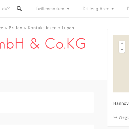
Brillenmarken
Brillengläser
B
ce
Brillen
Kontaktlinsen
Lupen
GmbH & Co.KG
+
−
Hannove
Wegb