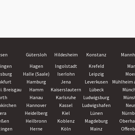
ssen
Gütersloh
Hildesheim
Konstanz
Mannh
lingen
Hagen
Ingolstadt
Krefeld
Mar
nsburg
Halle (Saale)
Iserlohn
Leipzig
Moe
nkfurt
Hamburg
Jena
Leverkusen
Mühlheim a
i. Breisgau
Hamm
Kaiserslautern
Lübeck
Münc
ürth
Hanau
Karlsruhe
Ludwigsburg
Müns
nkirchen
Hannover
Kassel
Ludwigshafen
Neu
era
Heidelberg
Kiel
Lünen
Nürnb
eßen
Heilbronn
Koblenz
Magdeburg
Oberha
tingen
Herne
Köln
Mainz
Offen