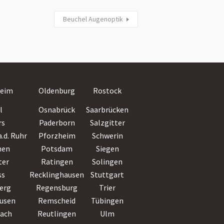
Beuchel Augenoptik
Villingen-
eim
Oldenburg
Rostock
Schwenningen
l
Osnabrück
Saarbrücken
Wiesbaden
rs
Paderborn
Salzgitter
Witten
.d. Ruhr
Pforzheim
Schwerin
Wolfsburg
hen
Potsdam
Siegen
Worms
ter
Ratingen
Solingen
Wuppertal
ss
Recklinghausen
Stuttgart
Würzburg
erg
Regensburg
Trier
Zwickau
usen
Remscheid
Tübingen
bach
Reutlingen
Ulm