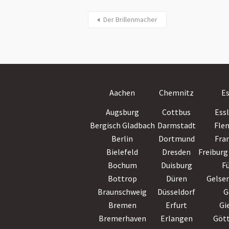
Der Brillenmacher
Aachen
Chemnitz
E
Augsburg
Cottbus
Ess
Bergisch Gladbach
Darmstadt
Fle
Berlin
Dortmund
Fra
Bielefeld
Dresden
Freiburg 
Bochum
Duisburg
F
Bottrop
Düren
Gelse
Braunschweig
Düsseldorf
G
Bremen
Erfurt
Gi
Bremerhaven
Erlangen
Göt