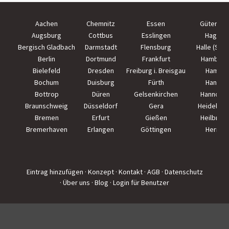
Aachen
Chemnitz
Essen
Güterslo
Augsburg
Cottbus
Esslingen
Hagen
Bergisch Gladbach
Darmstadt
Flensburg
Halle (Saal
Berlin
Dortmund
Frankfurt
Hamburg
Bielefeld
Dresden
Freiburg i. Breisgau
Hamm
Bochum
Duisburg
Fürth
Hanau
Bottrop
Düren
Gelsenkirchen
Hannove
Braunschweig
Düsseldorf
Gera
Heidelber
Bremen
Erfurt
Gießen
Heilbron
Bremerhaven
Erlangen
Göttingen
Herne
Eintrag hinzufügen
· Konzept
· Kontakt
· AGB
· Datenschutz
· Über uns
· Blog
· Login für Benutzer