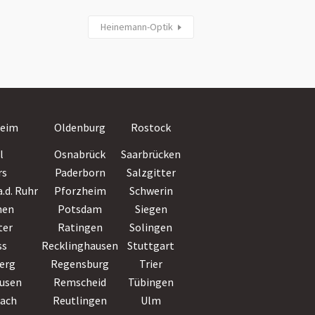
Heinemann-Optik
Villingen-
eim
Oldenburg
Rostock
Schwenningen
l
Osnabrück
Saarbrücken
Wiesbaden
rs
Paderborn
Salzgitter
Witten
.d. Ruhr
Pforzheim
Schwerin
Wolfsburg
hen
Potsdam
Siegen
Worms
ter
Ratingen
Solingen
Wuppertal
ss
Recklinghausen
Stuttgart
Würzburg
erg
Regensburg
Trier
Zwickau
usen
Remscheid
Tübingen
bach
Reutlingen
Ulm