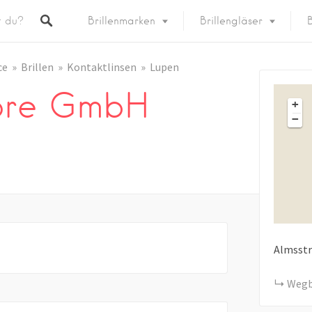
Brillenmarken
Brillengläser
B
ce
Brillen
Kontaktlinsen
Lupen
ore GmbH
+
−
Almsst
Wegb