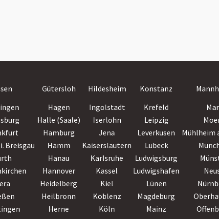
ssen
Gütersloh
Hildesheim
Konstanz
Mannh
lingen
Hagen
Ingolstadt
Krefeld
Mar
nsburg
Halle (Saale)
Iserlohn
Leipzig
Moe
nkfurt
Hamburg
Jena
Leverkusen
Mühlheim a
i. Breisgau
Hamm
Kaiserslautern
Lübeck
Münc
ürth
Hanau
Karlsruhe
Ludwigsburg
Müns
nkirchen
Hannover
Kassel
Ludwigshafen
Neu
era
Heidelberg
Kiel
Lünen
Nürnb
eßen
Heilbronn
Koblenz
Magdeburg
Oberha
tingen
Herne
Köln
Mainz
Offen