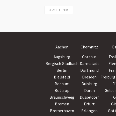
AUE OPTIK
Aachen
Chemnitz
E
Augsburg
Cottbus
Ess
Bergisch Gladbach
Darmstadt
Fle
Berlin
Dortmund
Fra
Bielefeld
Dresden
Freiburg 
Bochum
Duisburg
F
Bottrop
Düren
Gelse
Braunschweig
Düsseldorf
G
Bremen
Erfurt
Gi
Bremerhaven
Erlangen
Göt