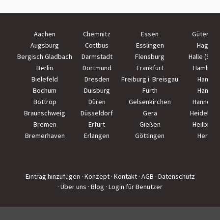
Aachen
Chemnitz
Essen
Güterslo
Augsburg
Cottbus
Esslingen
Hagen
Bergisch Gladbach
Darmstadt
Flensburg
Halle (Saal
Berlin
Dortmund
Frankfurt
Hamburg
Bielefeld
Dresden
Freiburg i. Breisgau
Hamm
Bochum
Duisburg
Fürth
Hanau
Bottrop
Düren
Gelsenkirchen
Hannove
Braunschweig
Düsseldorf
Gera
Heidelber
Bremen
Erfurt
Gießen
Heilbron
Bremerhaven
Erlangen
Göttingen
Herne
Eintrag hinzufügen
· Konzept
· Kontakt
· AGB
· Datenschutz
· Über uns
· Blog
· Login für Benutzer