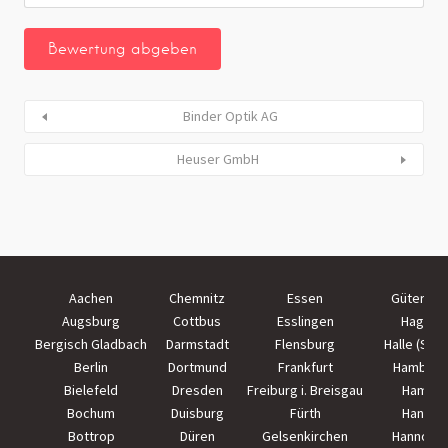
Binder Optik AG
Heuser GmbH
Aachen
Chemnitz
Essen
Güterslo
Augsburg
Cottbus
Esslingen
Hagen
Bergisch Gladbach
Darmstadt
Flensburg
Halle (Saal
Berlin
Dortmund
Frankfurt
Hamburg
Bielefeld
Dresden
Freiburg i. Breisgau
Hamm
Bochum
Duisburg
Fürth
Hanau
Bottrop
Düren
Gelsenkirchen
Hannove