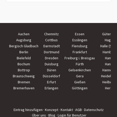
Aachen
Chemnitz
Essen
Güterslo
Augsburg
Cottbus
Esslingen
Hagen
Bergisch Gladbach
Darmstadt
Flensburg
Halle (Saal
Berlin
Dortmund
Frankfurt
Hamburg
Bielefeld
Dresden
Freiburg i. Breisgau
Hamm
Bochum
Duisburg
Fürth
Hanau
Bottrop
Düren
Gelsenkirchen
Hannove
Braunschweig
Düsseldorf
Gera
Heidelber
Bremen
Erfurt
Gießen
Heilbron
Bremerhaven
Erlangen
Göttingen
Herne
Eintrag hinzufügen
· Konzept
· Kontakt
· AGB
· Datenschutz
· Über uns
· Blog
· Login für Benutzer