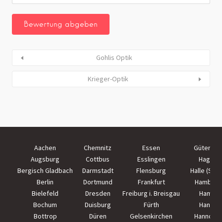
Gohlis Optik
Krieger-Optik
Aachen
Chemnitz
Essen
Güterslo
Augsburg
Cottbus
Esslingen
Hagen
Bergisch Gladbach
Darmstadt
Flensburg
Halle (Saal
Berlin
Dortmund
Frankfurt
Hamburg
Bielefeld
Dresden
Freiburg i. Breisgau
Hamm
Bochum
Duisburg
Fürth
Hanau
Bottrop
Düren
Gelsenkirchen
Hannove