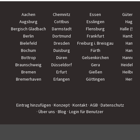
Aachen
Chemnitz
Essen
Güterslo
Augsburg
Cottbus
Esslingen
Hagen
Bergisch Gladbach
Darmstadt
Flensburg
Halle (Saal
Berlin
Dortmund
Frankfurt
Hamburg
Bielefeld
Dresden
Freiburg i. Breisgau
Hamm
Bochum
Duisburg
Fürth
Hanau
Bottrop
Düren
Gelsenkirchen
Hannove
Braunschweig
Düsseldorf
Gera
Heidelber
Bremen
Erfurt
Gießen
Heilbron
Bremerhaven
Erlangen
Göttingen
Herne
Eintrag hinzufügen
· Konzept
· Kontakt
· AGB
· Datenschutz
· Über uns
· Blog
· Login für Benutzer