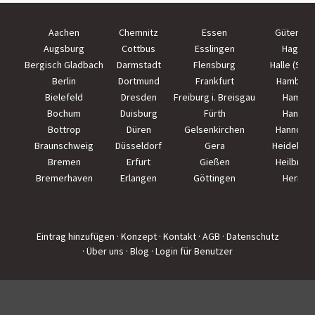
Aachen
Chemnitz
Essen
Güterslo
Augsburg
Cottbus
Esslingen
Hagen
Bergisch Gladbach
Darmstadt
Flensburg
Halle (Saal
Berlin
Dortmund
Frankfurt
Hamburg
Bielefeld
Dresden
Freiburg i. Breisgau
Hamm
Bochum
Duisburg
Fürth
Hanau
Bottrop
Düren
Gelsenkirchen
Hannove
Braunschweig
Düsseldorf
Gera
Heidelber
Bremen
Erfurt
Gießen
Heilbron
Bremerhaven
Erlangen
Göttingen
Herne
Eintrag hinzufügen
· Konzept
· Kontakt
· AGB
· Datenschutz
· Über uns
· Blog
· Login für Benutzer