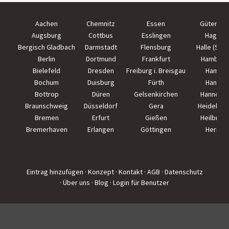
Aachen
Chemnitz
Essen
Güterslo
Augsburg
Cottbus
Esslingen
Hagen
Bergisch Gladbach
Darmstadt
Flensburg
Halle (Saal
Berlin
Dortmund
Frankfurt
Hamburg
Bielefeld
Dresden
Freiburg i. Breisgau
Hamm
Bochum
Duisburg
Fürth
Hanau
Bottrop
Düren
Gelsenkirchen
Hannove
Braunschweig
Düsseldorf
Gera
Heidelber
Bremen
Erfurt
Gießen
Heilbron
Bremerhaven
Erlangen
Göttingen
Herne
Eintrag hinzufügen
· Konzept
· Kontakt
· AGB
· Datenschutz
· Über uns
· Blog
· Login für Benutzer